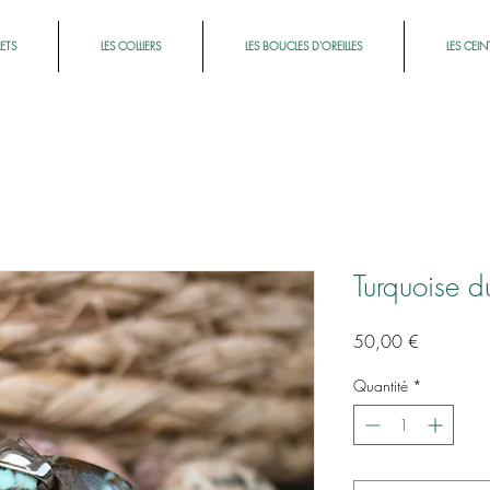
LETS
LES COLLIERS
LES BOUCLES D'OREILLES
LES CEIN
Turquoise d
Prix
50,00 €
Quantité
*