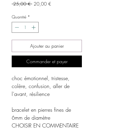
Prix
Prix
 25,00 € 
20,00 €
original
promotionnel
Quantité
*
Ajouter au panier
Commander et payer
choc émotionnel, tristesse,
colère, confusion, aller de
l’avant, résilience
bracelet en pierres fines de
6mm de diamètre
CHOISIR EN COMMENTAIRE