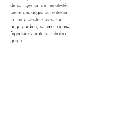
de soi, gestion de l’émotivité,
pierre des anges qui entretien
le lien protecteur avec son
ange gardien, sommeil apaisé
Signature vibratoire : chakra
gorge
Pour ceux qui : ont besoin de
prendre de l’assurance et être
en paix avec le corps et l’âme
Zoisite à rubis :
Vertus : élan du cœur,
compassion, empathie,
apaisement, vitalité, motivation,
confiance en soi, assurance
Signature vibratoire : chakra