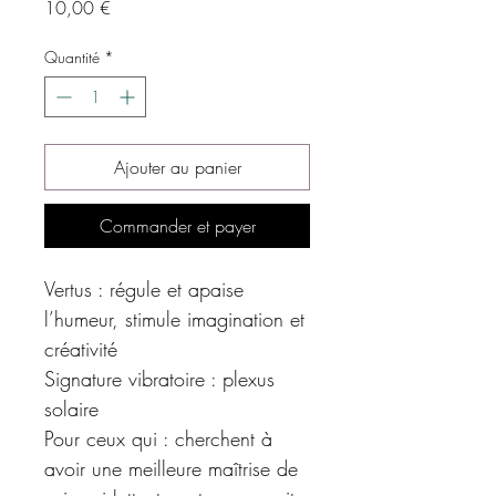
Prix
10,00 €
Quantité
*
Ajouter au panier
Commander et payer
Vertus : régule et apaise
l’humeur, stimule imagination et
créativité
Signature vibratoire : plexus
solaire
Pour ceux qui : cherchent à
avoir une meilleure maîtrise de