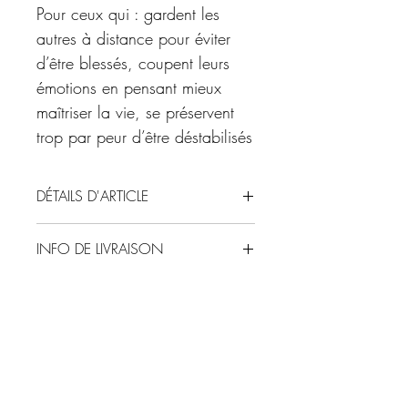
Pour ceux qui : gardent les
autres à distance pour éviter
d’être blessés, coupent leurs
émotions en pensant mieux
maîtriser la vie, se préservent
trop par peur d’être déstabilisés
DÉTAILS D'ARTICLE
Taille des perles : 6mm
INFO DE LIVRAISON
Format du bracelet standard S : 16cm
Autre format possible sur simple demande
Expédition sous 48-72h dans une
:
enveloppe bulle préparée avec soin (hors
XS : 14cm
week end et jours fériés)
S : 16cm
M : 18cm
L : 20cm