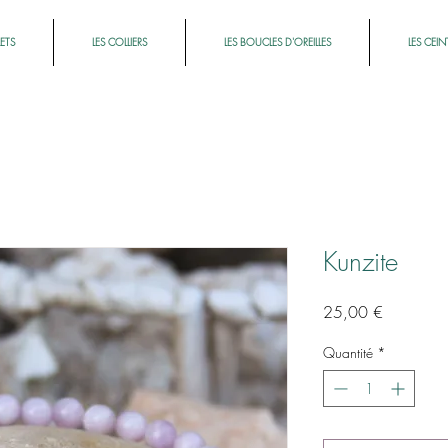
LETS
LES COLLIERS
LES BOUCLES D'OREILLES
LES CEIN
Kunzite
Prix
25,00 €
Quantité
*