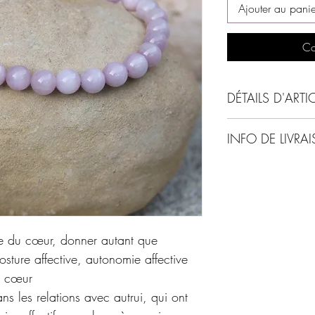
Ajouter au panie
Co
DÉTAILS D'ARTI
Taille des perles : 6
INFO DE LIVRA
Format du bracelet s
Autre format possible
Expédition sous 48-7
XS : 14cm
avec soin (hors week e
S : 16cm
M : 18cm
L : 20cm
rgie du cœur, donner autant que
posture affective, autonomie affective
ra cœur
ns les relations avec autrui, qui ont