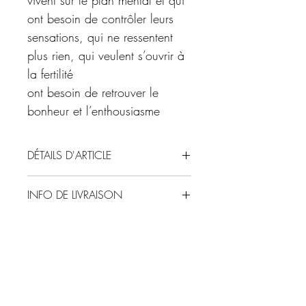
ont besoin de contrôler leurs
sensations, qui ne ressentent
plus rien, qui veulent s’ouvrir à
la fertilité
ont besoin de retrouver le
bonheur et l’enthousiasme
DÉTAILS D'ARTICLE
Taille des perles : 6mm
INFO DE LIVRAISON
Format du bracelet standard S : 16cm
Autre format possible sur simple demande
Expédition sous 48-72h dans une
:
enveloppe bulle préparée avec soin (hors
XS : 14cm
week end et jours fériés)
S : 16cm
M : 18cm
L : 20cm